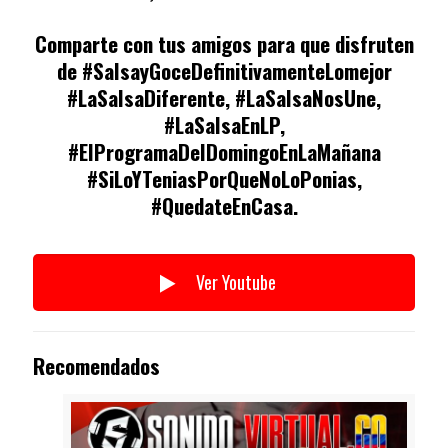
Comparte con tus amigos para que disfruten
de #SalsayGoceDefinitivamenteLomejor
#LaSalsaDiferente, #LaSalsaNosUne,
#LaSalsaEnLP,
#ElProgramaDelDomingoEnLaMañana
#SiLoYTeniasPorQueNoLoPonias,
#QuedateEnCasa.
Ver Youtube
Recomendados