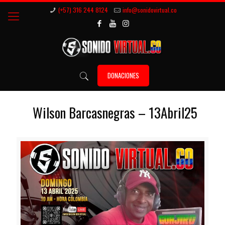
(+57) 316 244 8124
info@sonidovirtual.co
DONACIONES
Wilson Barcasnegras – 13Abril25