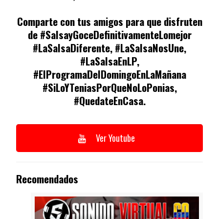
Comparte con tus amigos para que disfruten
de #SalsayGoceDefinitivamenteLomejor
#LaSalsaDiferente, #LaSalsaNosUne,
#LaSalsaEnLP,
#ElProgramaDelDomingoEnLaMañana
#SiLoYTeniasPorQueNoLoPonias,
#QuedateEnCasa.
Ver Youtube
Recomendados