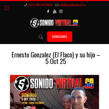
(+57) 316 244 8124
info@sonidovirtual.co
DONACIONES
Ernesto Gonzalez (El Flaco) y su hijo –
5 Oct 25