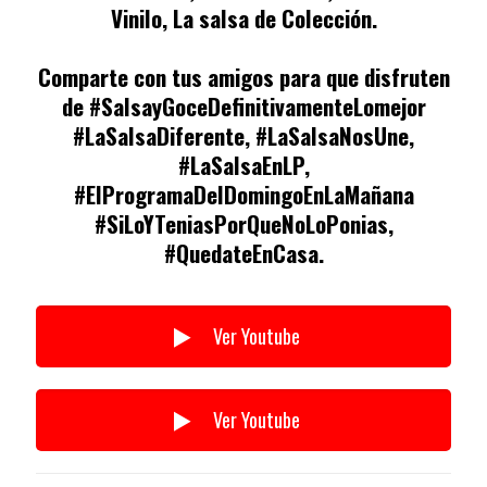
Vinilo, La salsa de Colección.
Comparte con tus amigos para que disfruten
de #SalsayGoceDefinitivamenteLomejor
#LaSalsaDiferente, #LaSalsaNosUne,
#LaSalsaEnLP,
#ElProgramaDelDomingoEnLaMañana
#SiLoYTeniasPorQueNoLoPonias,
#QuedateEnCasa.
Ver Youtube
Ver Youtube