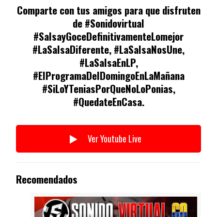
Comparte con tus amigos para que disfruten
de #Sonidovirtual
#SalsayGoceDefinitivamenteLomejor
#LaSalsaDiferente, #LaSalsaNosUne,
#LaSalsaEnLP,
#ElProgramaDelDomingoEnLaMañana
#SiLoYTeniasPorQueNoLoPonias,
#QuedateEnCasa.
Ver Youtube Live
Recomendados