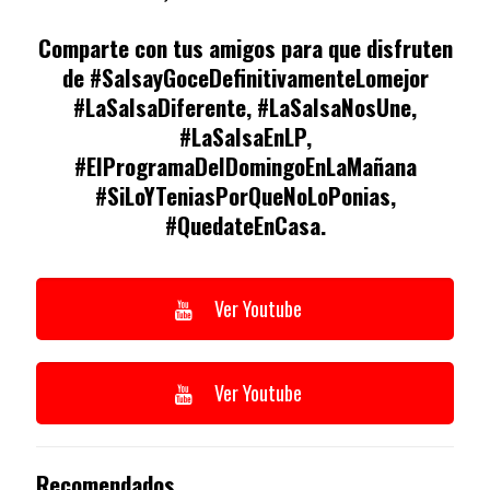
Comparte con tus amigos para que disfruten
de #SalsayGoceDefinitivamenteLomejor
#LaSalsaDiferente, #LaSalsaNosUne,
#LaSalsaEnLP,
#ElProgramaDelDomingoEnLaMañana
#SiLoYTeniasPorQueNoLoPonias,
#QuedateEnCasa.
Ver Youtube
Ver Youtube
Recomendados