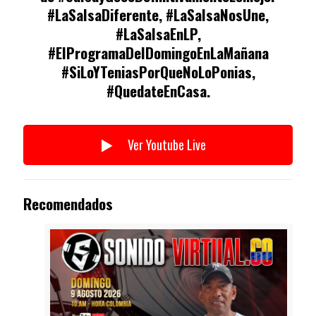
#LaSalsaDiferente, #LaSalsaNosUne,
#LaSalsaEnLP,
#ElProgramaDelDomingoEnLaMañana
#SiLoYTeniasPorQueNoLoPonias,
#QuedateEnCasa.
Ver Youtube Live
Recomendados