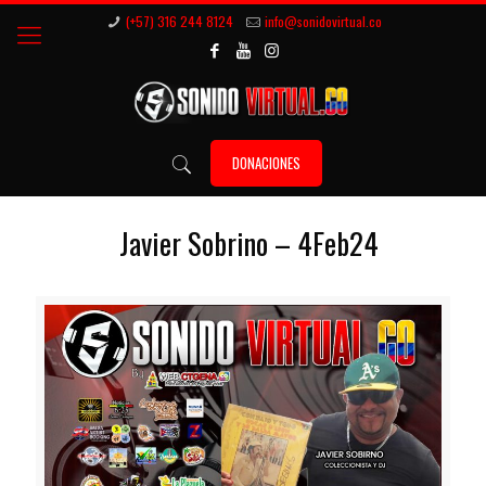
(+57) 316 244 8124
info@sonidovirtual.co
DONACIONES
Javier Sobrino – 4Feb24