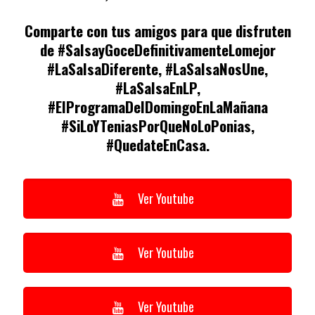
Comparte con tus amigos para que disfruten
de #SalsayGoceDefinitivamenteLomejor
#LaSalsaDiferente, #LaSalsaNosUne,
#LaSalsaEnLP,
#ElProgramaDelDomingoEnLaMañana
#SiLoYTeniasPorQueNoLoPonias,
#QuedateEnCasa.
Ver Youtube
Ver Youtube
Ver Youtube