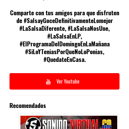
Comparte con tus amigos para que disfruten
de #SalsayGoceDefinitivamenteLomejor
#LaSalsaDiferente, #LaSalsaNosUne,
#LaSalsaEnLP,
#ElProgramaDelDomingoEnLaMañana
#SiLoYTeniasPorQueNoLoPonias,
#QuedateEnCasa.
Ver Youtube
Recomendados