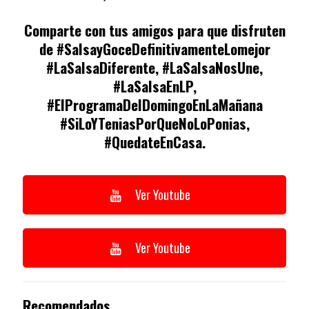
Comparte con tus amigos para que disfruten
de #SalsayGoceDefinitivamenteLomejor
#LaSalsaDiferente, #LaSalsaNosUne,
#LaSalsaEnLP,
#ElProgramaDelDomingoEnLaMañana
#SiLoYTeniasPorQueNoLoPonias,
#QuedateEnCasa.
Ver Youtube
Ver Youtube
Recomendados